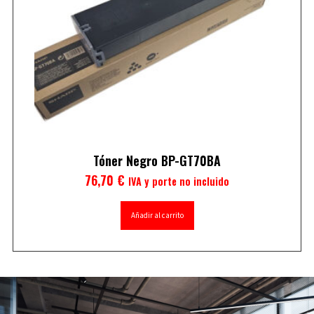
Tóner Negro BP-GT70BA
76,70
€
IVA y porte no incluido
Añadir al carrito