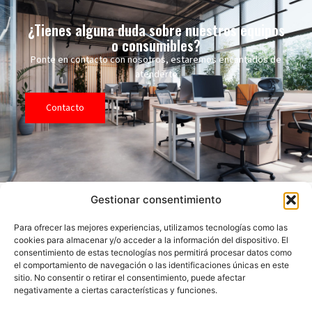
¿Tienes alguna duda sobre nuestros equipos
o consumibles?
Ponte en contacto con nosotros, estaremos encantados de
atenderte
Contacto
Gestionar consentimiento
Para ofrecer las mejores experiencias, utilizamos tecnologías como las
cookies para almacenar y/o acceder a la información del dispositivo. El
Mapa del
Contacto
Horario
consentimiento de estas tecnologías nos permitirá procesar datos como
sitio
Empresa
con
mas
913 68 40 83
Lunes a jueves de
el comportamiento de navegación o las identificaciones únicas en este
de 30 años de
9:00 a 17:00
sitio. No consentir o retirar el consentimiento, puede afectar
Inicio
dysmabe@dysmabe.es
experiencia en el
negativamente a ciertas características y funciones.
Viernes de 9:00 a
sector de la venta,
Tienda