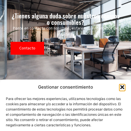
¿Tienes alguna duda sobre nuestros equipos
o consumibles?
Ponte en contacto con nosotros, estaremos encantados de
atenderte
Contacto
Gestionar consentimiento
Para ofrecer las mejores experiencias, utilizamos tecnologías como las
cookies para almacenar y/o acceder a la información del dispositivo. El
Mapa del
Contacto
Horario
consentimiento de estas tecnologías nos permitirá procesar datos como
sitio
Empresa
con
mas
913 68 40 83
Lunes a jueves de
el comportamiento de navegación o las identificaciones únicas en este
de 30 años de
9:00 a 17:00
sitio. No consentir o retirar el consentimiento, puede afectar
Inicio
dysmabe@dysmabe.es
experiencia en el
negativamente a ciertas características y funciones.
Viernes de 9:00 a
sector de la venta,
Tienda