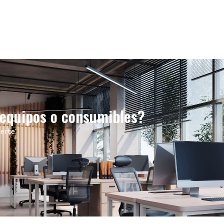
 equipos o consumibles?
derte