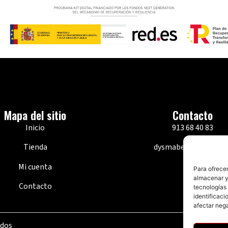
Mapa del sitio
Contacto
Inicio
913 68 40 83
Tienda
dysmabe@dysmabe.e
Mi cuenta
Para ofrecer
almacenar y/
Contacto
tecnologías
identificaci
afectar nega
ados