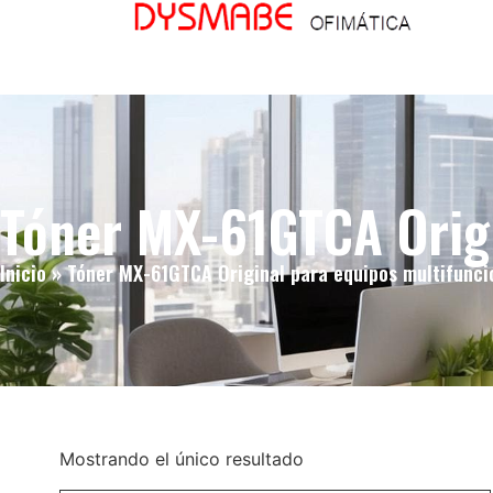
Tóner MX-61GTCA Origi
Inicio
»
Tóner MX-61GTCA Original para equipos multifunci
Mostrando el único resultado