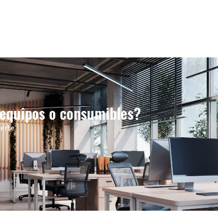
 equipos o consumibles?
derte