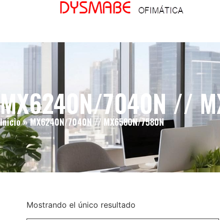
MX6240N/7040N // 
Inicio
»
MX6240N/7040N // MX6580N/7580N
Mostrando el único resultado