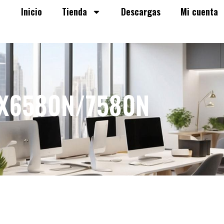
Inicio
Tienda
Descargas
Mi cuenta
MX6580N/7580N