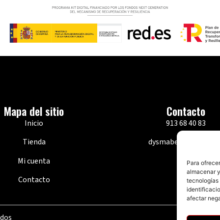
Mapa del sitio
Contacto
Inicio
913 68 40 83
Tienda
dysmabe@dysmabe.e
Mi cuenta
Para ofrecer
almacenar y/
Contacto
tecnologías
identificaci
afectar nega
ados